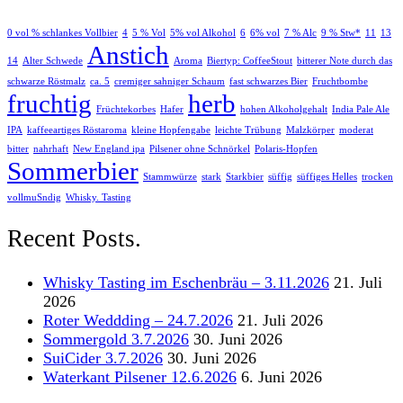
0 vol % schlankes Vollbier
4
5 % Vol
5% vol Alkohol
6
6% vol
7 % Alc
9 % Stw*
11
13
Anstich
14
Alter Schwede
Aroma
Biertyp: CoffeeStout
bitterer Note durch das
schwarze Röstmalz
ca. 5
cremiger sahniger Schaum
fast schwarzes Bier
Fruchtbombe
fruchtig
herb
Früchtekorbes
Hafer
hohen Alkoholgehalt
India Pale Ale
IPA
kaffeeartiges Röstaroma
kleine Hopfengabe
leichte Trübung
Malzkörper
moderat
bitter
nahrhaft
New England ipa
Pilsener ohne Schnörkel
Polaris-Hopfen
Sommerbier
Stammwürze
stark
Starkbier
süffig
süffiges Helles
trocken
vollmuSndig
Whisky. Tasting
Recent Posts.
Whisky Tasting im Eschenbräu – 3.11.2026
21. Juli
2026
Roter Weddding – 24.7.2026
21. Juli 2026
Sommergold 3.7.2026
30. Juni 2026
SuiCider 3.7.2026
30. Juni 2026
Waterkant Pilsener 12.6.2026
6. Juni 2026