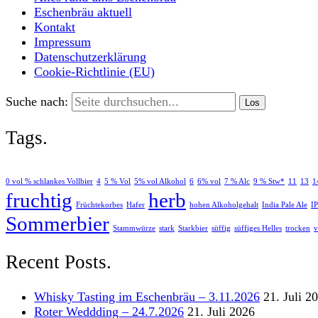
Eschenbräu aktuell
Kontakt
Impressum
Datenschutzerklärung
Cookie-Richtlinie (EU)
Suche nach:
Tags.
0 vol % schlankes Vollbier
4
5 % Vol
5% vol Alkohol
6
6% vol
7 % Alc
9 % Stw*
11
13
1
fruchtig
herb
Früchtekorbes
Hafer
hohen Alkoholgehalt
India Pale Ale
I
Sommerbier
Stammwürze
stark
Starkbier
süffig
süffiges Helles
trocken
v
Recent Posts.
Whisky Tasting im Eschenbräu – 3.11.2026
21. Juli 2
Roter Weddding – 24.7.2026
21. Juli 2026