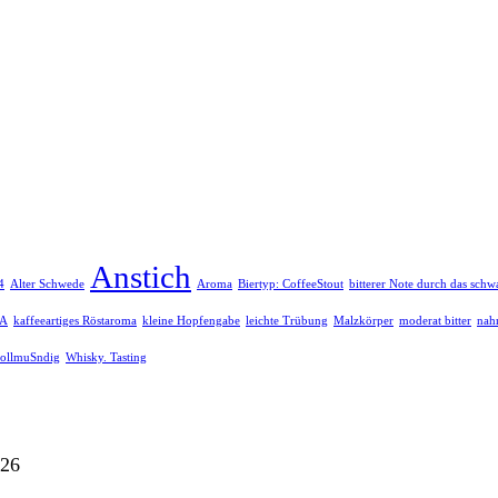
Anstich
4
Alter Schwede
Aroma
Biertyp: CoffeeStout
bitterer Note durch das schw
PA
kaffeeartiges Röstaroma
kleine Hopfengabe
leichte Trübung
Malzkörper
moderat bitter
nah
ollmuSndig
Whisky. Tasting
026