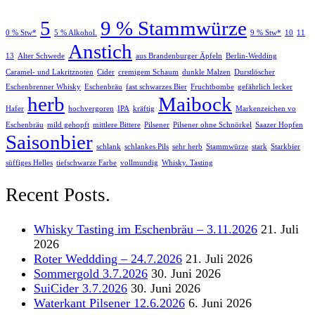
5
9 % Stammwürze
0 % Stw*
5 % Alkohol.
9 % Stw*
10
11
Anstich
13
Alter Schwede
aus Brandenburger Äpfeln
Berlin-Wedding
Caramel- und Lakritznoten
Cider
cremigem Schaum
dunkle Malzen
Durstlöscher
Eschenbrenner Whisky
Eschenbräu
fast schwarzes Bier
Fruchtbombe
gefährlich lecker
herb
Maibock
Hafer
hochvergoren
IPA
kräftig
Markenzeichen vo
Eschenbräu
mild gehopft
mittlere Bittere
Pilsener
Pilsener ohne Schnörkel
Saazer Hopfen
Saisonbier
schlank
schlankes Pils
sehr herb
Stammwürze
stark
Starkbier
süffiges Helles
tiefschwarze Farbe
vollmundig
Whisky. Tasting
Recent Posts.
Whisky Tasting im Eschenbräu – 3.11.2026
21. Juli
2026
Roter Weddding – 24.7.2026
21. Juli 2026
Sommergold 3.7.2026
30. Juni 2026
SuiCider 3.7.2026
30. Juni 2026
Waterkant Pilsener 12.6.2026
6. Juni 2026